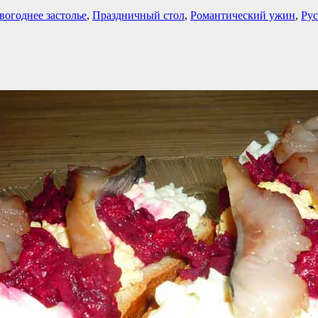
вогоднее застолье
,
Праздничный стол
,
Романтический ужин
,
Рус