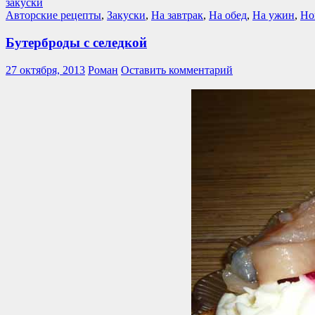
закуски
Авторские рецепты
,
Закуски
,
На завтрак
,
На обед
,
На ужин
,
Но
Бутерброды с селедкой
27 октября, 2013
Роман
Оставить комментарий