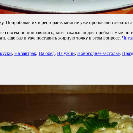
у. Попробовав их в ресторане, многие уже пробовали сделать с
не совсем не понравились, хотя заказывал для пробы самые п
ать еще раз и уже поставить жирную точку в этом вопросе.
Чита
акуски
,
На завтрак
,
На обед
,
На ужин
,
Новогоднее застолье
,
Праз