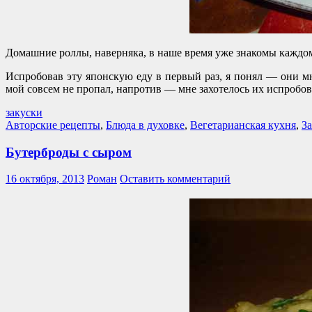
Домашние роллы, наверняка, в наше время уже знакомы каждом
Испробовав эту японскую еду в первый раз, я понял — они м
мой совсем не пропал, напротив — мне захотелось их испробов
закуски
Авторские рецепты
,
Блюда в духовке
,
Вегетарианская кухня
,
З
Бутерброды с сыром
16 октября, 2013
Роман
Оставить комментарий