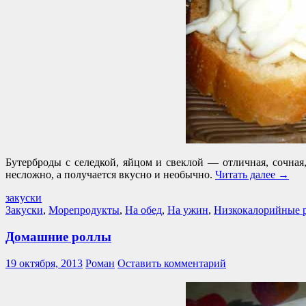
Бутерброды с селедкой, яйцом и свеклой — отличная, сочная,
несложно, а получается вкусно и необычно.
Читать далее
→
закуски
Закуски
,
Морепродукты
,
На обед
,
На ужин
,
Низкокалорийные 
Домашние роллы
19 октября, 2013
Роман
Оставить комментарий