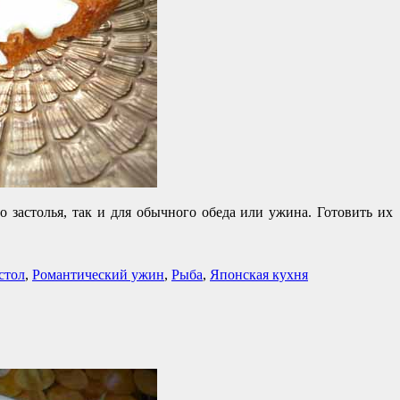
о застолья, так и для обычного обеда или ужина. Готовить их
стол
,
Романтический ужин
,
Рыба
,
Японская кухня