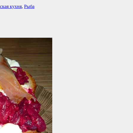
ская кухня
,
Рыба