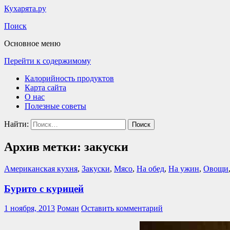
Кухарята.ру
Поиск
Основное меню
Перейти к содержимому
Калорийность продуктов
Карта сайта
О нас
Полезные советы
Найти:
Архив метки: закуски
Американская кухня
,
Закуски
,
Мясо
,
На обед
,
На ужин
,
Овощи
Бурито с курицей
1 ноября, 2013
Роман
Оставить комментарий