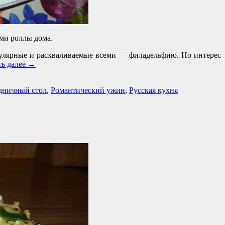
ами роллы дома.
опулярные и расхваливаемые всеми — филадельфию. Но интерес
ть далее
→
дничный стол
,
Романтический ужин
,
Русская кухня