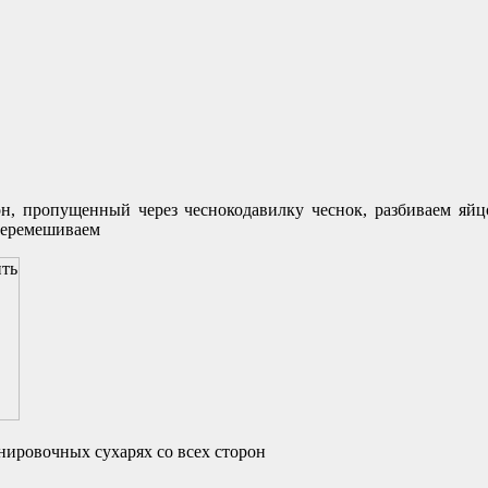
он, пропущенный через чеснокодавилку чеснок, разбиваем яй
 перемешиваем
ировочных сухарях со всех сторон