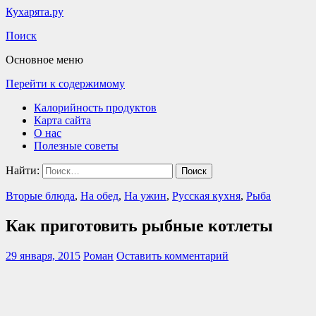
Кухарята.ру
Поиск
Основное меню
Перейти к содержимому
Калорийность продуктов
Карта сайта
О нас
Полезные советы
Найти:
Вторые блюда
,
На обед
,
На ужин
,
Русская кухня
,
Рыба
Как приготовить рыбные котлеты
29 января, 2015
Роман
Оставить комментарий