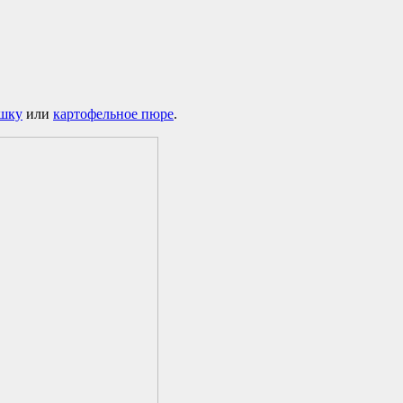
ошку
или
картофельное пюре
.