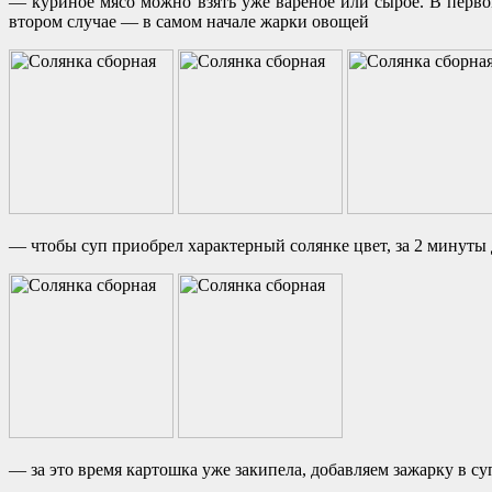
— куриное мясо можно взять уже вареное или сырое. В перво
втором случае — в самом начале жарки овощей
— чтобы суп приобрел характерный солянке цвет, за 2 минуты
— за это время картошка уже закипела, добавляем зажарку в су