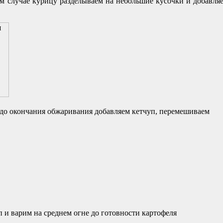
м случае курицу разделываем на небольшие кусочки и добавляе
 до окончания обжаривания добавляем кетчуп, перемешиваем
п и варим на среднем огне до готовности картофеля