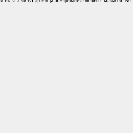
м их за 5 минут до конца обжаривания овощей с колбасой. Во