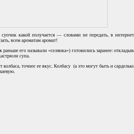
 супчик какой получается — словами не передать, в интерне
азать, всем ароматам аромат!
к раньше его называли «селянка») готовились заранее: отклады
кастрюли супа.
олбаса, точнее ее вкус. Колбасу (а это могут быть и сардельки, и
ешевую.