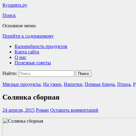
Кухарята.ру
Поиск
Основное меню
Перейти к содержимому
Калорийность продуктов
Карта сайта
О нас
Полезные советы
Найти:
Мясные продукты
,
На ужин
,
Напитки
,
Первые блюда
,
Птица
,
Р
Солянка сборная
24 апреля, 2015
Роман
Оставить комментарий