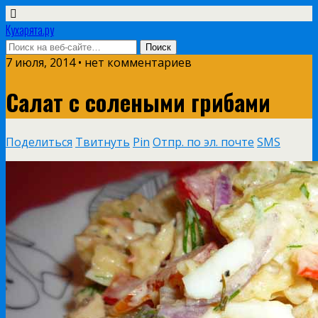
Кухарята.ру
7 июля, 2014 • нет комментариев
Салат с солеными грибами
Поделиться
Твитнуть
Pin
Отпр. по эл. почте
SMS