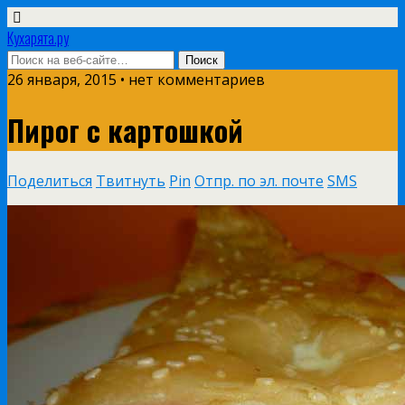
Кухарята.ру
26 января, 2015 • нет комментариев
Пирог с картошкой
Поделиться
Твитнуть
Pin
Отпр. по эл. почте
SMS