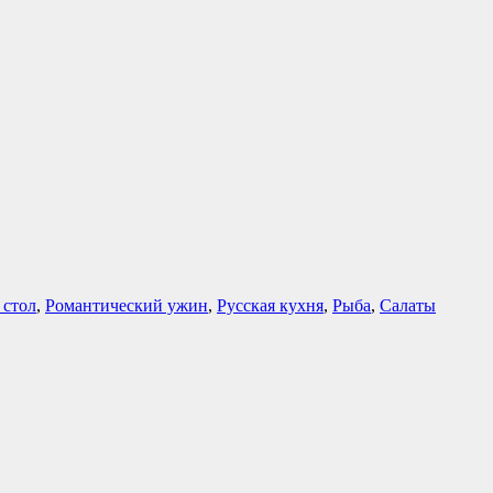
 стол
,
Романтический ужин
,
Русская кухня
,
Рыба
,
Салаты