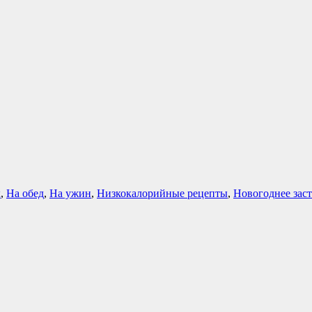
к
,
На обед
,
На ужин
,
Низкокалорийные рецепты
,
Новогоднее заст