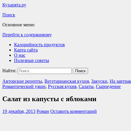
Кухарята.ру
Поиск
Основное меню
Перейти к содержимому
Калорийность продуктов
Карта сайта
О нас
Полезные советы
Найти:
Авторские рецепты
,
Вегетарианская кухня
,
Закуски
,
На завтра
Романтический ужин
,
Русская кухня
,
Салаты
,
Сыроедение
Салат из капусты с яблоками
19 декабря, 2013
Роман
Оставить комментарий