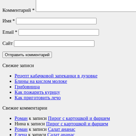
Комментарий
*
Имя
*
Email
*
Сайт
Свежие записи
Рецепт кабачковой запеканки в духовке
Блины на кислом молоке
Грибовница
Как пожарить курицу
Как приготовить лечо
Свежие комментарии
Роман
к записи
Пирог с картошкой и фаршем
Нина
к записи
Пирог с картошкой и фаршем
Роман
к записи
Салат ананас
Елена
к записи
Салат ананас