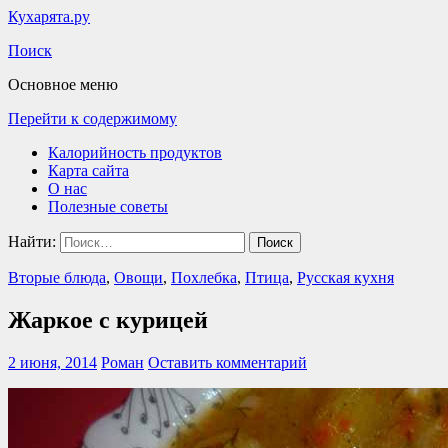
Кухарята.ру
Поиск
Основное меню
Перейти к содержимому
Калорийность продуктов
Карта сайта
О нас
Полезные советы
Найти:
Вторые блюда
,
Овощи
,
Похлебка
,
Птица
,
Русская кухня
Жаркое с курицей
2 июня, 2014
Роман
Оставить комментарий