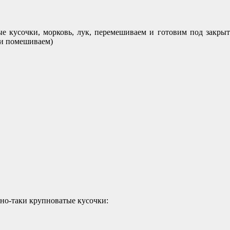
е кусочки, морковь, лук, перемешиваем и готовим под закрыто
ки помешиваем)
ьно-таки крупноватые кусочки: