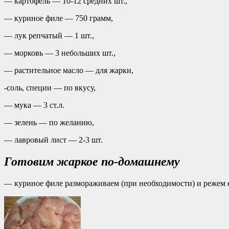
— картофель — 10-12 средних шт.,
— куриное филе — 750 грамм,
— лук репчатый — 1 шт.,
— морковь — 3 небольших шт.,
— растительное масло — для жарки,
-соль, специи — по вкусу,
— мука — 3 ст.л.
— зелень — по желанию,
— лавровый лист — 2-3 шт.
Готовим жаркое по-домашнему
— куриное филе размораживаем (при необходимости) и режем ег