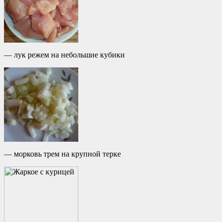
— лук режем на небольшие кубики
— морковь трем на крупной терке